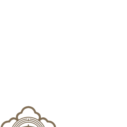
ADDRESS:
서울시 서초구 강남대로 337 (337빌딩 10층, 13
층)
TEL:
1660-0337
FAX:
02)538-4876
E-MAIL:
help@anlab.co.kr
한시가 급한 분들을 위해 365일 24시간 상담가능합니다.
24시 법률상담
법무법인 에이앤랩 | 대표변호사 : 유선경
광고책임변호사 : 박현식, 조건명
수원음주뺑소니변호사
로펌소개
변호사소개
업무분야
업무사례