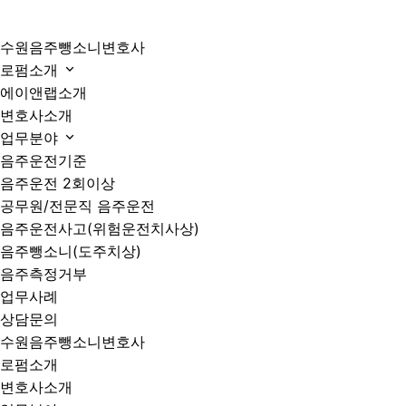
수원음주뺑소니변호사
로펌소개
에이앤랩소개
변호사소개
업무분야
음주운전기준
음주운전 2회이상
공무원/전문직 음주운전
음주운전사고(위험운전치사상)
음주뺑소니(도주치상)
음주측정거부
업무사례
상담문의
수원음주뺑소니변호사
로펌소개
변호사소개