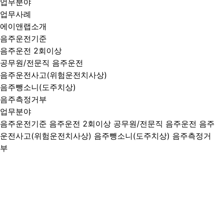
업무분야
업무사례
에이앤랩소개
음주운전기준
음주운전 2회이상
공무원/전문직 음주운전
음주운전사고(위험운전치사상)
음주뺑소니(도주치상)
음주측정거부
업무분야
음주운전기준
음주운전 2회이상
공무원/전문직 음주운전
음주
운전사고(위험운전치사상)
음주뺑소니(도주치상)
음주측정거
부
음주운전사고(위험운전치사상)
음주로 인해 정상적인 운전이 곤란한 상태에서 교통사고
가 발생한 경우에는
음주운전죄(도로교통법 위반)와
위험운전치상죄(특정범죄 가중처벌 등에 관한 법률 위