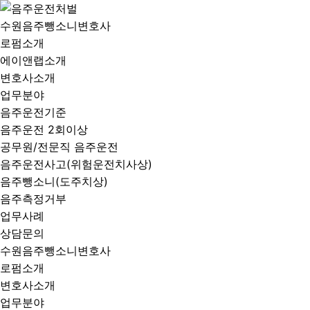
수원음주뺑소니변호사
로펌소개
에이앤랩소개
변호사소개
업무분야
음주운전기준
음주운전 2회이상
공무원/전문직 음주운전
음주운전사고(위험운전치사상)
음주뺑소니(도주치상)
음주측정거부
업무사례
상담문의
수원음주뺑소니변호사
로펌소개
변호사소개
업무분야