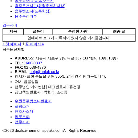
공무원/전문직 음주운전
음주운전사고(위험운전치사상)
음주뺑소니(도주치상)
음주측정거부
업무사례
제목
글쓴이
수정한 사람
최종 글
업데이트 로그가 기록되어 있지 않은 게시글입니다.
« 첫 페이지
1
끝 페이지 »
음주운전처벌
ADDRESS:
서울시 서초구 강남대로 337 (337빌딩 10층, 13층)
TEL:
1660-0337
FAX:
02)538-4876
E-MAIL:
help@anlab.co.kr
한시가 급한 분들을 위해 365일 24시간 상담가능합니다.
24시 법률상담
법무법인 에이앤랩 | 대표변호사 : 유선경
광고책임변호사 : 박현식, 조건명
수원음주뺑소니변호사
로펌소개
변호사소개
업무분야
업무사례
©2026 deals.whenmomspeaks.com All Rights Reserved.