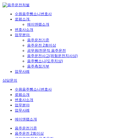
수원음주뺑소니변호사
로펌소개
에이앤랩소개
변호사소개
업무분야
음주운전기준
음주운전 2회이상
공무원/전문직 음주운전
음주운전사고(위험운전치사상)
음주뺑소니(도주치상)
음주측정거부
업무사례
상담문의
수원음주뺑소니변호사
로펌소개
변호사소개
업무분야
업무사례
에이앤랩소개
음주운전기준
음주운전 2회이상