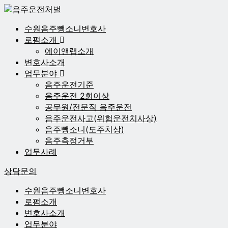
수원음주뺑소니변호사
로펌소개
에이앤랩소개
변호사소개
업무분야
음주운전기준
음주운전 2회이상
공무원/전문직 음주운전
음주운전사고(위험운전치사상)
음주뺑소니(도주치상)
음주측정거부
업무사례
상담문의
수원음주뺑소니변호사
로펌소개
변호사소개
업무분야