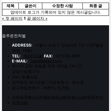
제목
글쓴이
수정한 사람
최종 글
업데이트 로그가 기록되어 있지 않은 게시글입니다.
« 첫 페이지
1
끝 페이지 »
음주운전처벌
ADDRESS:
서울시 서초구 강남대로 337 (337빌딩
10층, 13층)
TEL:
1660-0337
FAX:
02)538-4876
E-MAIL:
help@anlab.co.kr
한시가 급한 분들을 위해 365일 24시간
상담가능합니다.
24시 법률상담
법무법인 에이앤랩 | 대표변호사 : 유선경
광고책임변호사 : 박현식, 조건명
수원음주뺑소니변호사
로펌소개
변호사소개
업무분야
업무사례