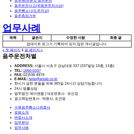
공무원/전문직 음주운전
음주운전사고(위험운전치사상)
음주뺑소니(도주치상)
음주측정거부
업무사례
제목
글쓴이
수정한 사람
최종 글
업데이트 로그가 기록되어 있지 않은 게시글입니다.
« 첫 페이지
1
끝 페이지 »
음주운전처벌
ADDRESS:
서울시 서초구 강남대로 337 (337빌딩 10층, 13층)
TEL:
1660-0337
FAX:
02)538-4876
E-MAIL:
help@anlab.co.kr
한시가 급한 분들을 위해 365일 24시간 상담가능합니다.
24시 법률상담
법무법인 에이앤랩 | 대표변호사 : 유선경
광고책임변호사 : 박현식, 조건명
수원음주뺑소니변호사
로펌소개
변호사소개
업무분야
업무사례