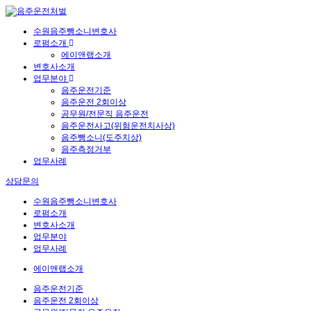
수원음주뺑소니변호사
로펌소개
에이앤랩소개
변호사소개
업무분야
음주운전기준
음주운전 2회이상
공무원/전문직 음주운전
음주운전사고(위험운전치사상)
음주뺑소니(도주치상)
음주측정거부
업무사례
상담문의
수원음주뺑소니변호사
로펌소개
변호사소개
업무분야
업무사례
에이앤랩소개
음주운전기준
음주운전 2회이상