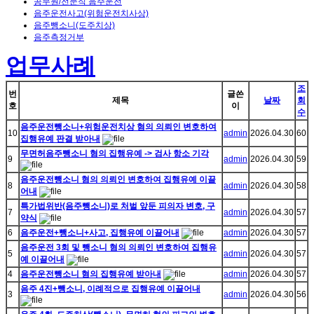
공무원/전문직 음주운전
음주운전사고(위험운전치사상)
음주뺑소니(도주치상)
음주측정거부
업무사례
조
번
글쓴
제목
날짜
회
호
이
수
음주운전뺑소니+위험운전치상 혐의 의뢰인 변호하여
10
admin
2026.04.30
60
집행유예 판결 받아내
무면허음주뺑소니 혐의 집행유예 -> 검사 항소 기각
9
admin
2026.04.30
59
음주운전뺑소니 혐의 의뢰인 변호하여 집행유예 이끌
8
admin
2026.04.30
58
어내
특가법위반(음주뺑소니)로 처벌 앞둔 피의자 변호, 구
7
admin
2026.04.30
57
약식
6
음주운전+뺑소니+사고, 집행유예 이끌어내
admin
2026.04.30
57
음주운전 3회 및 뺑소니 혐의 의뢰인 변호하여 집행유
5
admin
2026.04.30
57
예 이끌어내
4
음주운전뺑소니 혐의 집행유예 받아내
admin
2026.04.30
57
음주 4진+뺑소니, 이례적으로 집행유예 이끌어내
3
admin
2026.04.30
56