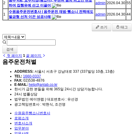
음주 4회, 도주치상(뺑소니), 무면허 혐의 피고인 변호
2
admin
2026.04.30
55
하여 집행유예 선고 이끌어
수원음주운전변호사 | 음주운전 재범·뺑소니 전력에도
1
admin
2026.04.30
44
벌금형 선처 이끈 성공사례
쓰기
태그
검색
첫 페이지
1
끝 페이지
음주운전처벌
ADDRESS:
서울시 서초구 강남대로 337 (337빌딩 10층, 13층)
TEL:
1660-0337
FAX:
02)538-4876
E-MAIL:
help@anlab.co.kr
한시가 급한 분들을 위해 365일 24시간 상담가능합니다.
24시 법률상담
법무법인 에이앤랩 | 대표변호사 : 유선경
광고책임변호사 : 박현식, 조건명
수원음주뺑소니변호사
로펌소개
변호사소개
업무분야
업무사례