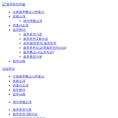
수원음주뺑소니변호사
로펌소개
에이앤랩소개
변호사소개
업무분야
음주운전기준
음주운전 2회이상
공무원/전문직 음주운전
음주운전사고(위험운전치사상)
음주뺑소니(도주치상)
음주측정거부
업무사례
상담문의
수원음주뺑소니변호사
로펌소개
변호사소개
업무분야
업무사례
에이앤랩소개
음주운전기준
음주운전 2회이상