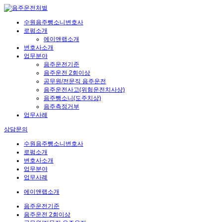
수원음주뺑소니변호사
로펌소개
에이앤랩소개
변호사소개
업무분야
음주운전기준
음주운전 2회이상
공무원/전문직 음주운전
음주운전사고(위험운전치사상)
음주뺑소니(도주치상)
음주측정거부
업무사례
상담문의
수원음주뺑소니변호사
로펌소개
변호사소개
업무분야
업무사례
에이앤랩소개
음주운전기준
음주운전 2회이상