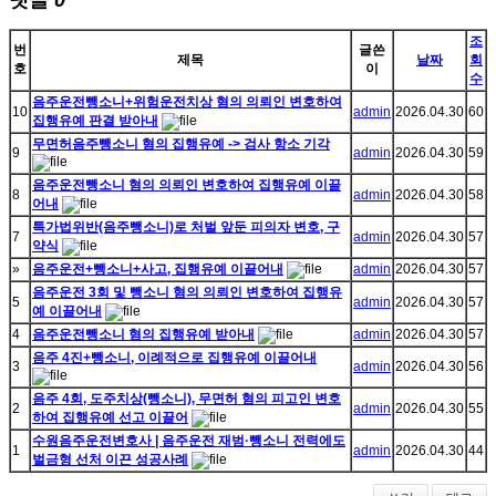
조
번
글쓴
제목
날짜
회
호
이
수
음주운전뺑소니+위험운전치상 혐의 의뢰인 변호하여
10
admin
2026.04.30
60
집행유예 판결 받아내
무면허음주뺑소니 혐의 집행유예 -> 검사 항소 기각
9
admin
2026.04.30
59
음주운전뺑소니 혐의 의뢰인 변호하여 집행유예 이끌
8
admin
2026.04.30
58
어내
특가법위반(음주뺑소니)로 처벌 앞둔 피의자 변호, 구
7
admin
2026.04.30
57
약식
»
음주운전+뺑소니+사고, 집행유예 이끌어내
admin
2026.04.30
57
음주운전 3회 및 뺑소니 혐의 의뢰인 변호하여 집행유
5
admin
2026.04.30
57
예 이끌어내
4
음주운전뺑소니 혐의 집행유예 받아내
admin
2026.04.30
57
음주 4진+뺑소니, 이례적으로 집행유예 이끌어내
3
admin
2026.04.30
56
음주 4회, 도주치상(뺑소니), 무면허 혐의 피고인 변호
2
admin
2026.04.30
55
하여 집행유예 선고 이끌어
수원음주운전변호사 | 음주운전 재범·뺑소니 전력에도
1
admin
2026.04.30
44
벌금형 선처 이끈 성공사례