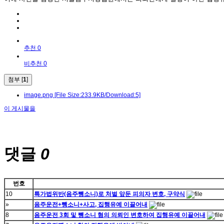
추천 0
비추천 0
첨부 [
1
]
image.png
[File Size:233.9KB/Download:5]
이 게시물을
댓글
0
번호
10
특가법위반(음주뺑소니)로 처벌 앞둔 피의자 변호, 구약식
»
음주운전+뺑소니+사고, 집행유예 이끌어내
8
음주운전 3회 및 뺑소니 혐의 의뢰인 변호하여 집행유예 이끌어내