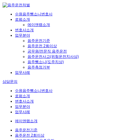
수원음주뺑소니변호사
로펌소개
에이앤랩소개
변호사소개
업무분야
음주운전기준
음주운전 2회이상
공무원/전문직 음주운전
음주운전사고(위험운전치사상)
음주뺑소니(도주치상)
음주측정거부
업무사례
상담문의
수원음주뺑소니변호사
로펌소개
변호사소개
업무분야
업무사례
에이앤랩소개
음주운전기준
음주운전 2회이상