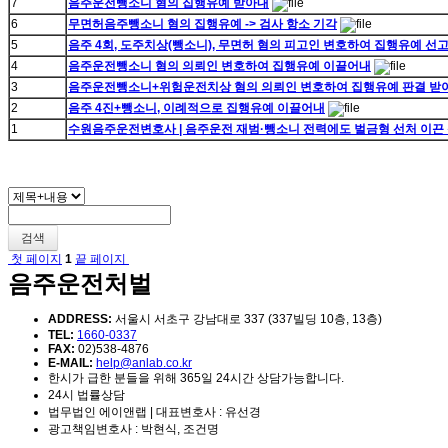
7
음주운전뺑소니 혐의 집행유예 받아내
6
무면허음주뺑소니 혐의 집행유예 -> 검사 항소 기각
5
음주 4회, 도주치상(뺑소니), 무면허 혐의 피고인 변호하여 집행유예 선
4
음주운전뺑소니 혐의 의뢰인 변호하여 집행유예 이끌어내
3
음주운전뺑소니+위험운전치상 혐의 의뢰인 변호하여 집행유예 판결 받
2
음주 4진+뺑소니, 이례적으로 집행유예 이끌어내
1
수원음주운전변호사 | 음주운전 재범·뺑소니 전력에도 벌금형 선처 이끈
검색
첫 페이지
1
끝 페이지
음주운전처벌
ADDRESS:
서울시 서초구 강남대로 337 (337빌딩 10층, 13층)
TEL:
1660-0337
FAX:
02)538-4876
E-MAIL:
help@anlab.co.kr
한시가 급한 분들을 위해 365일 24시간 상담가능합니다.
24시 법률상담
법무법인 에이앤랩 | 대표변호사 : 유선경
광고책임변호사 : 박현식, 조건명