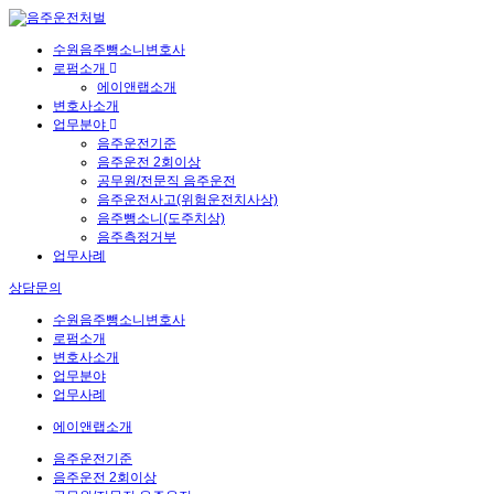
수원음주뺑소니변호사
로펌소개
에이앤랩소개
변호사소개
업무분야
음주운전기준
음주운전 2회이상
공무원/전문직 음주운전
음주운전사고(위험운전치사상)
음주뺑소니(도주치상)
음주측정거부
업무사례
상담문의
수원음주뺑소니변호사
로펌소개
변호사소개
업무분야
업무사례
에이앤랩소개
음주운전기준
음주운전 2회이상