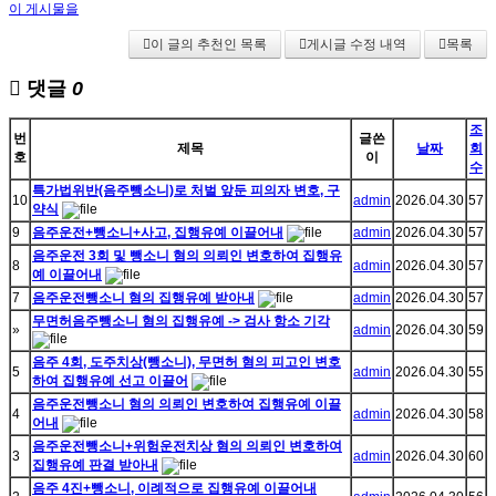
이 게시물을
이 글의 추천인 목록
게시글 수정 내역
목록
댓글
0
조
번
글쓴
제목
날짜
회
호
이
수
특가법위반(음주뺑소니)로 처벌 앞둔 피의자 변호, 구
10
admin
2026.04.30
57
약식
9
음주운전+뺑소니+사고, 집행유예 이끌어내
admin
2026.04.30
57
음주운전 3회 및 뺑소니 혐의 의뢰인 변호하여 집행유
8
admin
2026.04.30
57
예 이끌어내
7
음주운전뺑소니 혐의 집행유예 받아내
admin
2026.04.30
57
무면허음주뺑소니 혐의 집행유예 -> 검사 항소 기각
»
admin
2026.04.30
59
음주 4회, 도주치상(뺑소니), 무면허 혐의 피고인 변호
5
admin
2026.04.30
55
하여 집행유예 선고 이끌어
음주운전뺑소니 혐의 의뢰인 변호하여 집행유예 이끌
4
admin
2026.04.30
58
어내
음주운전뺑소니+위험운전치상 혐의 의뢰인 변호하여
3
admin
2026.04.30
60
집행유예 판결 받아내
음주 4진+뺑소니, 이례적으로 집행유예 이끌어내