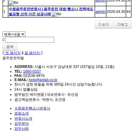
2
admin
2026.04.30
56
수원음주운전변호사 | 음주운전 재범·뺑소니 전력에도
1
admin
2026.04.30
44
벌금형 선처 이끈 성공사례
쓰기
태그
검색
첫 페이지
1
끝 페이지
음주운전처벌
ADDRESS:
서울시 서초구 강남대로 337 (337빌딩 10층, 13층)
TEL:
1660-0337
FAX:
02)538-4876
E-MAIL:
help@anlab.co.kr
한시가 급한 분들을 위해 365일 24시간 상담가능합니다.
24시 법률상담
법무법인 에이앤랩 | 대표변호사 : 유선경
광고책임변호사 : 박현식, 조건명
수원음주뺑소니변호사
로펌소개
변호사소개
업무분야
업무사례