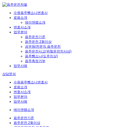
수원음주뺑소니변호사
로펌소개
에이앤랩소개
변호사소개
업무분야
음주운전기준
음주운전 2회이상
공무원/전문직 음주운전
음주운전사고(위험운전치사상)
음주뺑소니(도주치상)
음주측정거부
업무사례
상담문의
수원음주뺑소니변호사
로펌소개
변호사소개
업무분야
업무사례
에이앤랩소개
음주운전기준
음주운전 2회이상