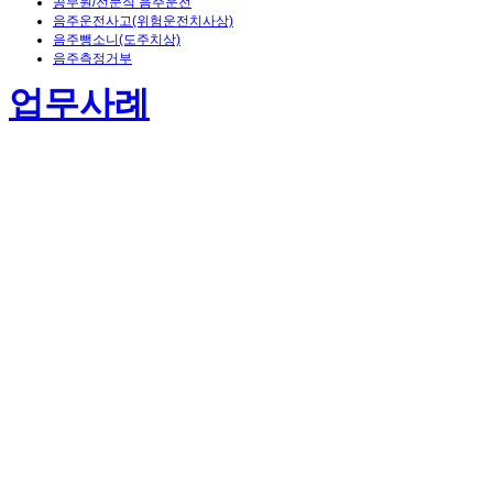
공무원/전문직 음주운전
음주운전사고(위험운전치사상)
음주뺑소니(도주치상)
음주측정거부
업무사례
음주 4진+뺑소니, 이례적으로
집행유예 이끌어내
admin
2026.04.30 14:27
조회 수 : 56
사건 간단히 보기
음주운전 4회차에 도주치상(특가법위반), 사고후미조치 혐의를 받은 의뢰
인. 최대한의 양형 사유를 분석하여 집행유예로 선처를 이끌어낸 사례.